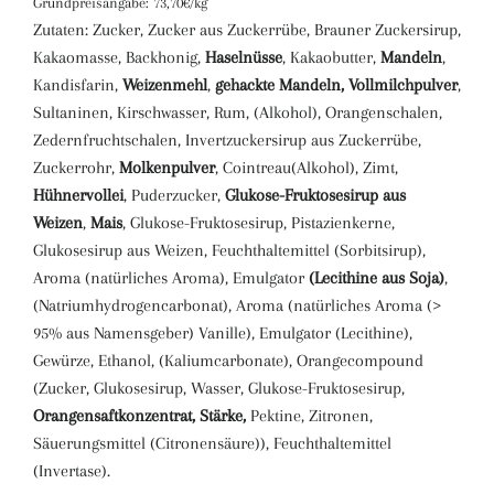
Grundpreisangabe: 73,70€/kg
Zutaten: Zucker, Zucker aus Zuckerrübe, Brauner Zuckersirup,
Kakaomasse, Backhonig,
Haselnüsse
, Kakaobutter,
Mandeln
,
Kandisfarin,
Weizenmehl
,
gehackte Mandeln, Vollmilchpulver
,
Sultaninen, Kirschwasser, Rum, (Alkohol), Orangenschalen,
Zedernfruchtschalen, Invertzuckersirup aus Zuckerrübe,
Zuckerrohr,
Molkenpulver
, Cointreau(Alkohol), Zimt,
Hühnervollei
, Puderzucker,
Glukose-Fruktosesirup aus
Weizen
,
Mais
, Glukose-Fruktosesirup, Pistazienkerne,
Glukosesirup aus Weizen, Feuchthaltemittel (Sorbitsirup),
Aroma (natürliches Aroma), Emulgator
(Lecithine aus Soja)
,
(Natriumhydrogencarbonat), Aroma (natürliches Aroma (>
95% aus Namensgeber) Vanille), Emulgator (Lecithine),
Gewürze, Ethanol, (Kaliumcarbonate), Orangecompound
(Zucker, Glukosesirup, Wasser, Glukose-Fruktosesirup,
Orangensaftkonzentrat, Stärke,
Pektine, Zitronen,
Säuerungsmittel (Citronensäure)), Feuchthaltemittel
(Invertase).