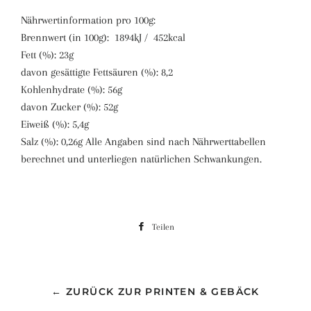
Nährwertinformation pro 100g:
Brennwert (in 100g):
1894
kJ /
452
kcal
Fett (%): 23g
davon gesättigte Fettsäuren (%): 8,2
Kohlenhydrate (%): 56g
davon Zucker (%): 52g
Eiweiß (%): 5,4g
Salz (%):
0,26g
Alle Angaben sind nach Nährwerttabellen
berechnet und unterliegen natürlichen Schwankungen.
Teilen
Auf
Facebook
teilen
← ZURÜCK ZUR PRINTEN & GEBÄCK